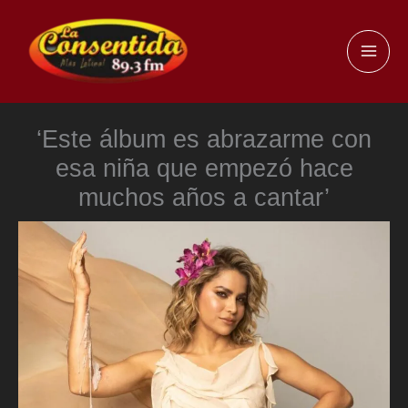
Ir
al
MAI
contenido
ME
‘Este álbum es abrazarme con
esa niña que empezó hace
muchos años a cantar’