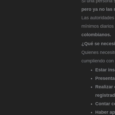
Si una persona 
pero ya no las 
Las autoridades 
mínimos diarios
colombianos.
¿Qué se necesi
Quienes necesite
cumpliendo con t
Estar in
Presenta
Realizar
registra
Contar c
Haber ap