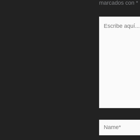
marcados con
*
Escribe
aquí...
Name*