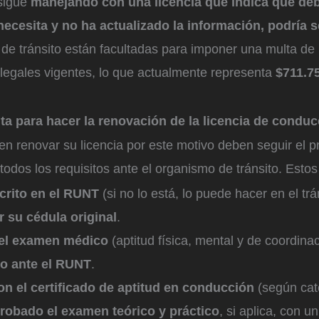
sigue
manejando con una licencia que indica que deb
necesita y no ha actualizado la información, podría 
de tránsito están facultadas para imponer una multa de 
 legales vigentes, lo que actualmente representa
$711.7
ta para hacer la renovación de la licencia de condu
n renovar su licencia por este motivo deben seguir el p
odos los requisitos ante el organismo de tránsito. Estos
scrito en el RUNT
(si no lo está, lo puede hacer en el trá
r su cédula original
.
 el examen médico
(aptitud física, mental y de coordina
do ante el RUNT
.
on el certificado de aptitud en conducción
(según cat
robado el examen teórico y práctico
, si aplica, con 