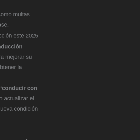
 como multas
ase.
cción este 2025
nducción
a mejorar su
btener la
“conducir con
 actualizar el
ueva condición