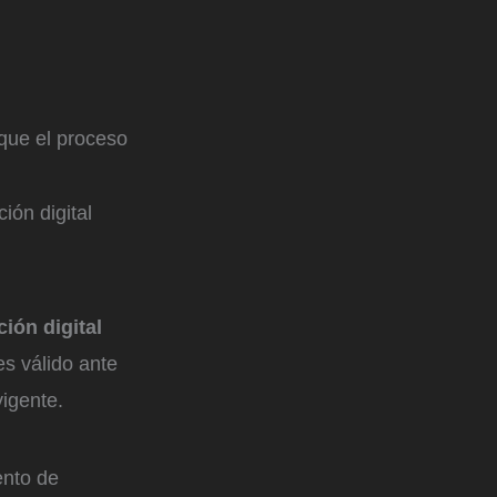
que el proceso
ión digital
ión digital
es válido ante
vigente.
ento de