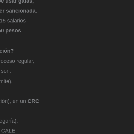
e usar gafas,
ser sancionada.
15 salarios
50 pesos
cción?
roceso regular,
 son:
mite).
ción), en un
CRC
egoría).
un CALE