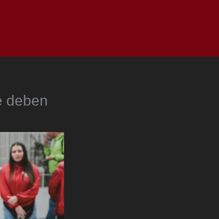
as
Top
Redes
Pauta
Privacy Policy
e deben