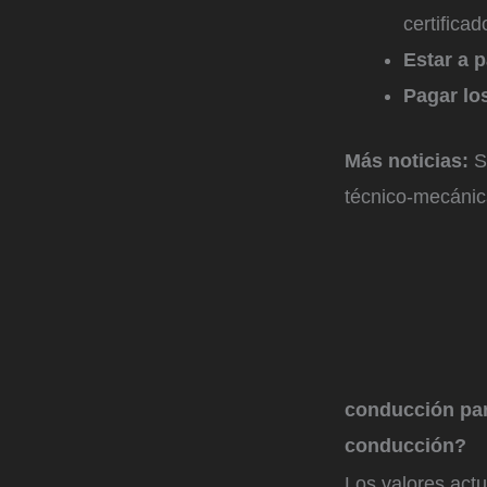
certificad
Estar a p
Pagar los
Más noticias:
S
técnico-mecánic
conducción par
conducción?
Los valores actu