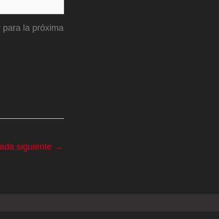
 para la próxima
rada siguiente
→