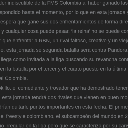
íder indiscutible de la FMS Colombia al haber ganado las
espondido hasta el momento, por lo que en esta jornada 
se espera que gane sus dos enfrentamientos de forma dir
e y cualquier cosa puede pasar, ‘la reina’ no se puede con
que enfrentar a RBN, un rival faltoso, creativo y un vie
, esta jornada se segunda batalla será contra Pandora,
llega como invitada a la liga buscando su revancha con
n la batalla por el tercer y el cuarto puesto en la última
al Colombia.
killo, el comediante y trovador que ha demostrado tener
e, esta jornada tendrá dos rivales que vienen en buen mo
rían quitarle puntos importantes en esta fecha. El primer
el freestyle colombiano, el subcampeón del mundo en 2
cio irregular en la liga pero que se caracteriza por su ca