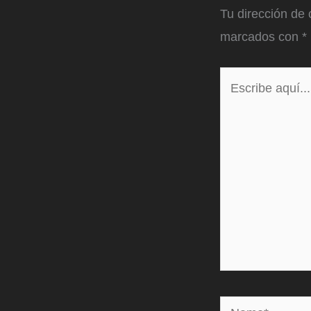
Tu dirección de 
marcados con
*
Escribe
aquí...
Name*