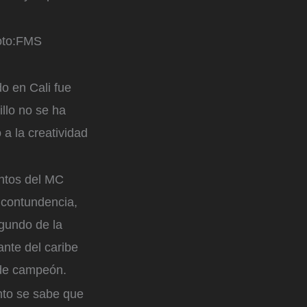
to:
FMS
do en Cali fue
illo no se ha
a la creatividad
entos del MC
n contundencia,
gundo de la
ante del caribe
 de campeón.
nto se sabe que