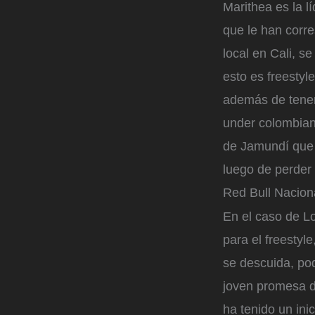
Marithea es la l
que le han corr
local en Cali, 
esto es freestyl
además de tener 
under colombiano
de Jamundí que 
luego de perder e
Red Bull Nacion
En el caso de Lo
para el freestyl
se descuida, pod
joven promesa d
ha tenido un ini