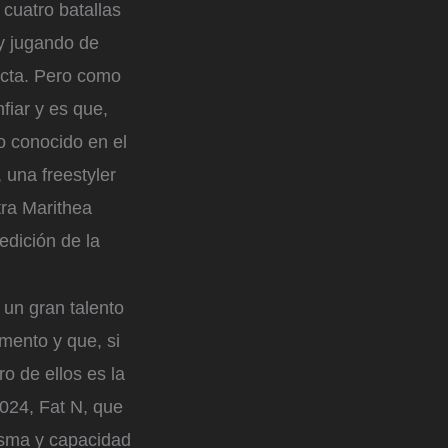
 cuatro batallas
y jugando de
ecta. Pero como
fiar y es que,
jo conocido en el
 una freestyler
tra Marithea
 edición de la
 un gran talento
mento y que, si
o de ellos es la
024, Fat N, que
risma y capacidad