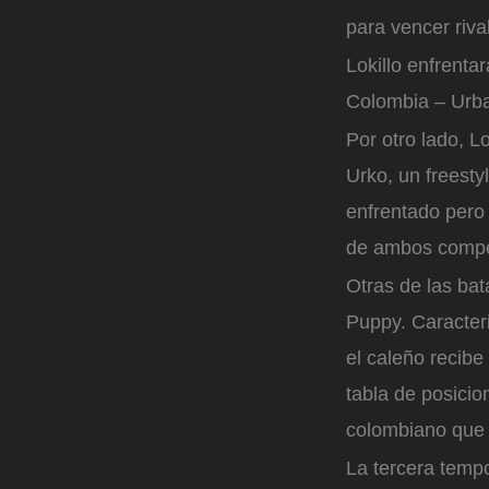
para vencer riva
Lokillo enfrenta
Colombia – Urb
Por otro lado, Lo
Urko, un freesty
enfrentado pero 
de ambos compe
Otras de las ba
Puppy. Caracteri
el caleño recib
tabla de posicio
colombiano que 
La tercera temp