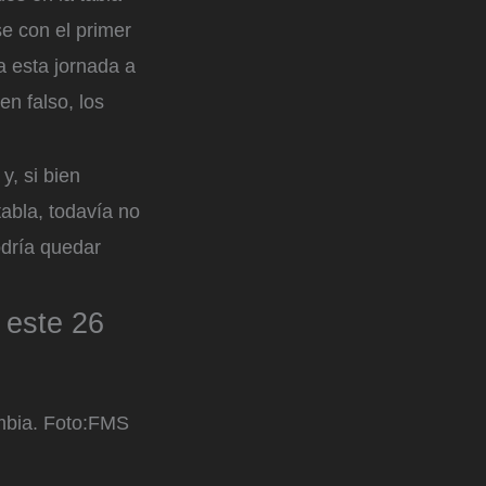
e con el primer
a esta jornada a
n falso, los
y, si bien
tabla, todavía no
odría quedar
 este 26
mbia.
Foto:
FMS