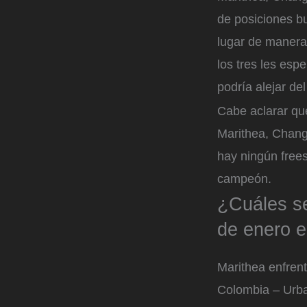
de posiciones b
lugar de manera 
los tres les esp
podría alejar de
Cabe aclarar que
Marithea, Chang 
hay ningún frees
campeón.
¿Cuáles se
de enero e
Marithea enfren
Colombia – Urb