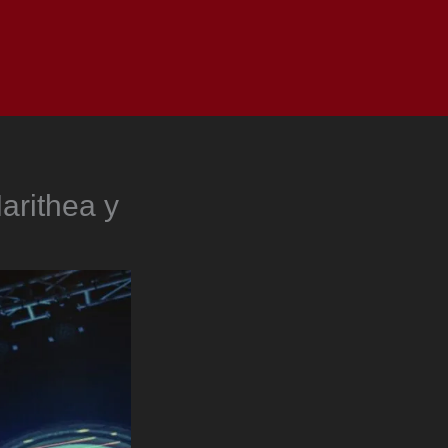
as
Top
Redes
Pauta
Privacy Policy
Marithea y