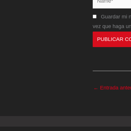
Guardar mi n
vez que haga un
←
Entrada anter