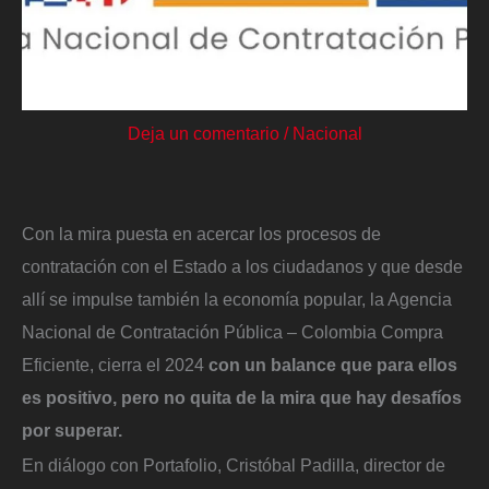
Deja un comentario
/
Nacional
Con la mira puesta en acercar los procesos de
contratación con el Estado a los ciudadanos y que desde
allí se impulse también la economía popular, la Agencia
Nacional de Contratación Pública – Colombia Compra
Eficiente, cierra el 2024
con un balance que para ellos
es positivo, pero no quita de la mira que hay desafíos
por superar.
En diálogo con Portafolio, Cristóbal Padilla, director de