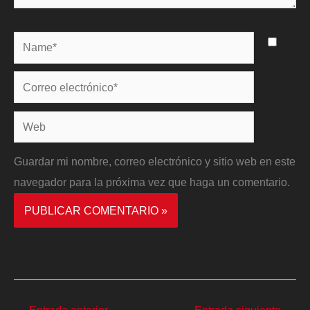
Name*
Correo
electrónico*
Web
Guardar mi nombre, correo electrónico y sitio web en este
navegador para la próxima vez que haga un comentario.
←
Entrada anterior
Entrada siguiente
→