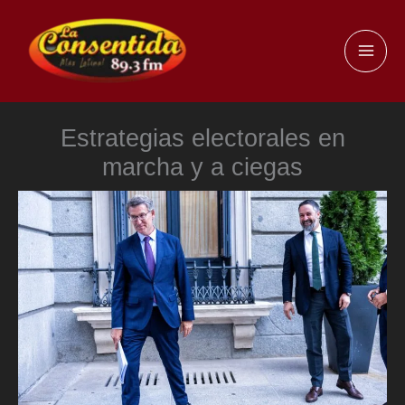
Ir
al
MAI
contenido
ME
Estrategias electorales en
marcha y a ciegas