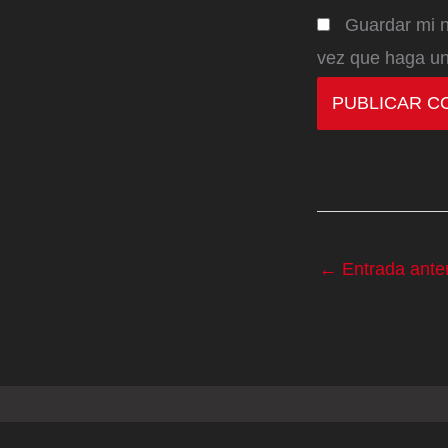
Guardar mi n
vez que haga un
←
Entrada anter