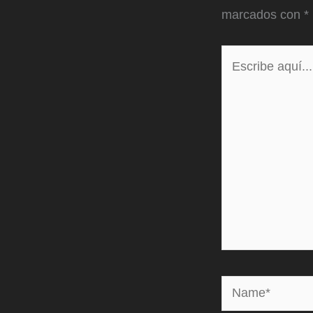
marcados con
*
Escribe
aquí...
Name*