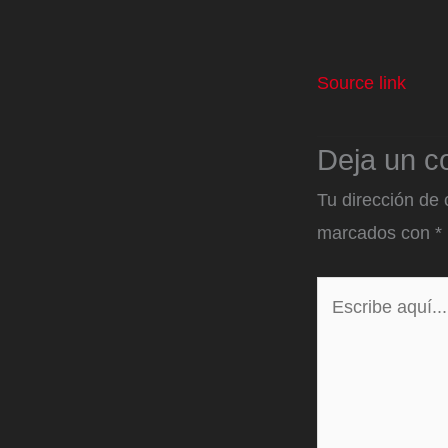
Source link
Deja un c
Tu dirección de 
marcados con
*
Escribe
aquí...