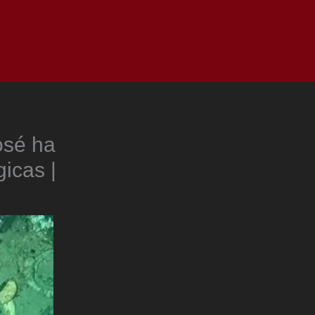
as
Top
Redes
Pauta
Privacy Policy
osé ha
icas |