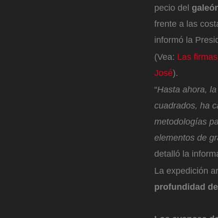
pecio del
galeó
frente a las cos
informó la Presi
(Vea:
Las firmas
José
).
“
Hasta ahora, l
cuadrados, ha ca
metodologías pa
elementos de gra
detalló la inform
La expedición ar
profundidad de