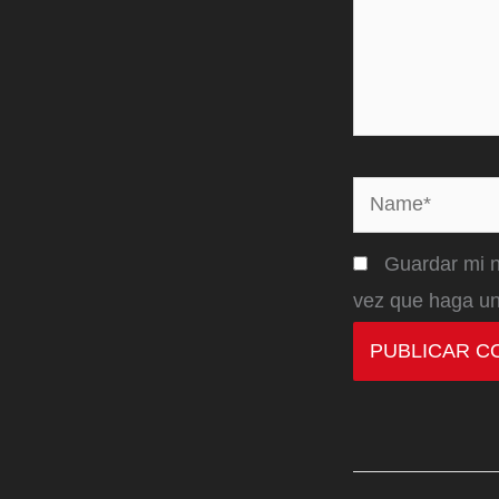
Name*
Guardar mi n
vez que haga un