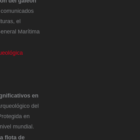
zón del galeón
on comunicados
turas, el
General Marítima
ueológica
gnificativos en
arqueológico del
Protegida en
ivel mundial.
a flota de