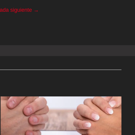
rada siguiente
→