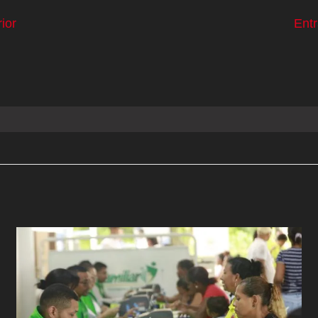
ior
Ent