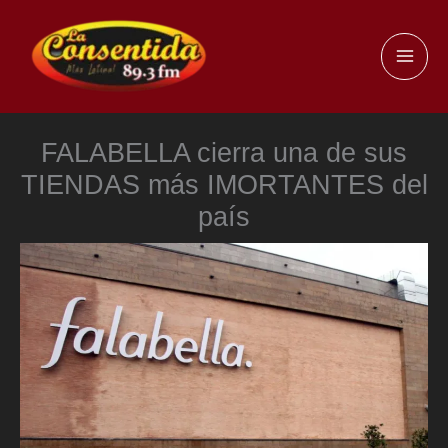
Ir
al
MAI
contenido
ME
FALABELLA cierra una de sus
TIENDAS más IMORTANTES del
país