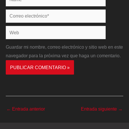
Correo
electrónico*
Web
Guardar mi nombre, correo electrónico y sitio web en este
navegador para la próxima vez que haga un comentario.
←
Entrada anterior
Entrada siguiente
→