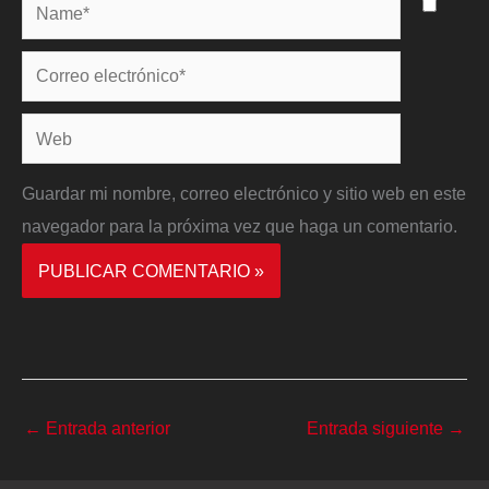
Name*
Correo
electrónico*
Web
Guardar mi nombre, correo electrónico y sitio web en este
navegador para la próxima vez que haga un comentario.
←
Entrada anterior
Entrada siguiente
→