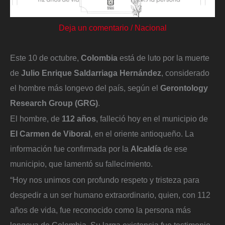
Deja un comentario
/
Nacional
Este 10 de octubre,
Colombia
está de luto por la muerte
de
Julio Enrique Saldarriaga Hernández
, considerado
el hombre más longevo del país, según el
Gerontology
Research Group (GRG)
.
El hombre, de
112 años
, falleció hoy en el municipio de
El Carmen de Viboral
, en el oriente antioqueño. La
información fue confirmada por la
Alcaldía
de ese
municipio, que lamentó su fallecimiento.
“Hoy nos unimos con profundo respeto y tristeza para
despedir a un ser humano extraordinario, quien, con 112
años de vida, fue reconocido como la persona más