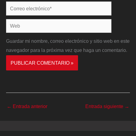
Correo
electrónico*
Web
Guardar mi nombre, correo electrónico y sitio web en este
navegador para la próxima vez que haga un comentario.
←
Entrada anterior
Entrada siguiente
→