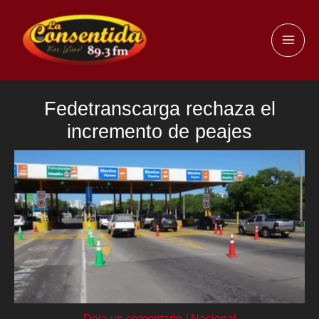
Ir
al
MAI
contenido
ME
Fedetranscarga rechaza el
incremento de peajes
Deja un comentario
/
Nacional