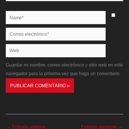
Name*
Correo
electrónico*
Web
Guardar mi nombre, correo electrónico y sitio web en este
navegador para la próxima vez que haga un comentario.
←
Entrada anterior
Entrada siguiente
→