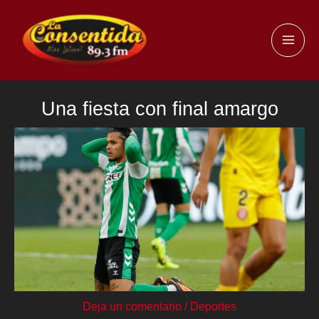
Ir
al
MAI
contenido
ME
Una fiesta con final amargo
Deja un comentario
/
Deportes