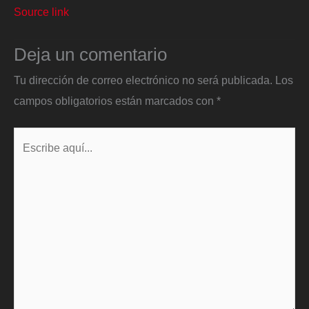
Source link
Deja un comentario
Tu dirección de correo electrónico no será publicada.
Los
campos obligatorios están marcados con
*
Escribe
aquí...