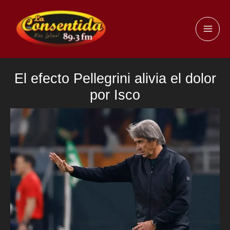
Ir
al
MAI
contenido
ME
El efecto Pellegrini alivia el dolor
por Isco