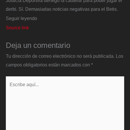
Justicia Deportiva denegó la cautelar para poder jugar el
derbi. Sí. Demasiadas noticias negativas para el Betis.
Seguir leyendo
Source link
Deja un comentario
Tu dirección de correo electrónico no será publicada.
Los
campos obligatorios están marcados con
*
Escribe
aquí...