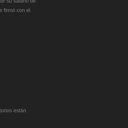
ir su salario de
e firmó con el
orios están