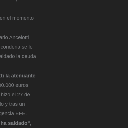
’ en el momento
rlo Ancelotti
 condena se le
saldado la deuda
ti la atenuante
00.000 euros
 hizo el 27 de
o y tras un
agencia EFE.
 ha saldado”,