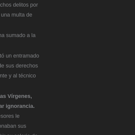
chos delitos por
 una multa de
ha sumado a la
ntó un entramado
o de sus derechos
nte y al técnico
las Vírgenes,
ar ignorancia.
esores le
ionaban sus