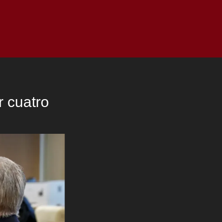
as
Top
Redes
Pauta
Privacy Policy
r cuatro