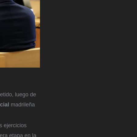
etido, luego de
cial
madrileña
 ejercicios
era etapa en la