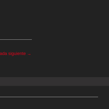
rada siguiente
→