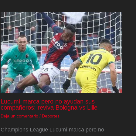
Lucumí marca pero no ayudan sus
compañeros: reviva Bologna vs Lille
Deja un comentario
/
Deportes
Champions League Lucumí marca pero no