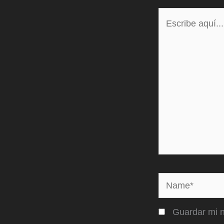
Escribe
aquí...
Name*
Guardar mi n