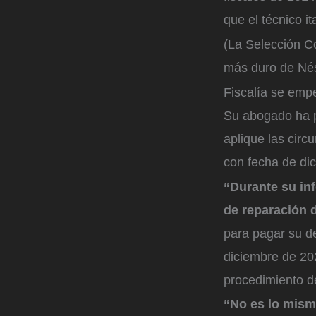
que el técnico i
(La Selección Co
más duro de Nés
Fiscalía se emp
Su abogado ha p
aplique las circ
con fecha de dic
“Durante su inf
de reparación 
para pagar su de
diciembre de 202
procedimiento de
“No es lo mism