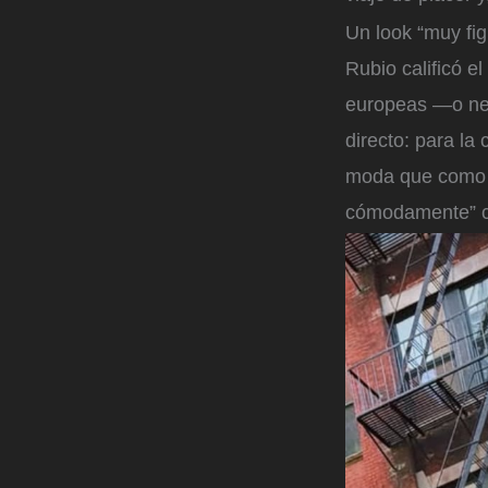
Un look “muy fi
Rubio calificó e
europeas —o neo
directo: para l
moda que como r
cómodamente” co