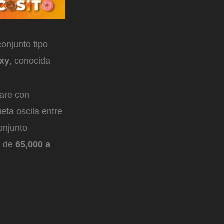
conjunto tipo
xxy
, conocida
lare con
eta oscila entre
onjunto
e de
65,000 a