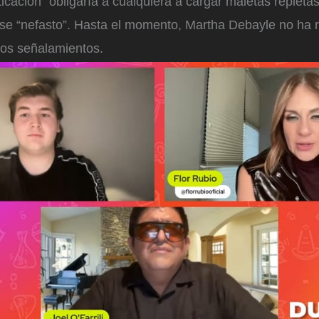
sticación “obligaría a cualquiera a cargar maletas replet
erse “nefasto”. Hasta el momento, Martha Debayle no ha
los señalamientos.