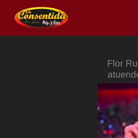
Ir
al
contenido
Flor Ru
atuend