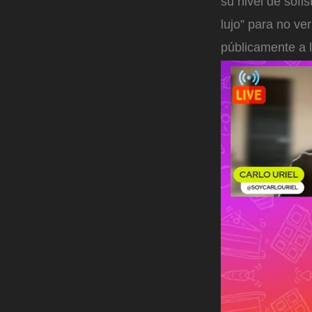
su nivel de sofi
lujo” para no v
públicamente a 