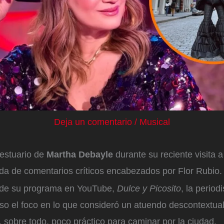
Deja un comentario
/
Musical
vestuario de
Martha Debayle
durante su reciente visita 
da de comentarios críticos encabezados por Flor Rubio.
 de su programa en YouTube,
Dulce y Picosito
, la period
so el foco en lo que consideró un atuendo descontextua
y, sobre todo, poco práctico para caminar por la ciudad.