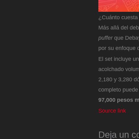
¿Cuánto cuesta 
Más allá del deb
puffer
que Debay
por su enfoque d
El set incluye u
acolchado volum
2,180 y 3,280 dó
completo puede 
97,000 pesos 
Source link
Deja un c