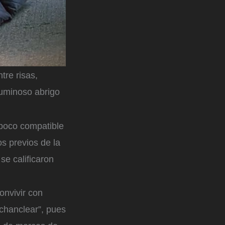
tre risas,
luminoso abrigo
 poco compatible
s previos de la
se calificaron
convivir con
chanclear”, pues