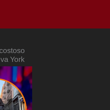
as
Top
Redes
Pauta
Privacy Policy
 costoso
va York