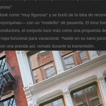
guroso”
l look como “muy figuroso” y se burló de la idea de recorr
yorquinas— con un “modelito” de pasarela. El tono fue 
a conductora, el conjunto luce más como una propuesta d
opa funcional para vacacionar. “Nadie en su sano juici
n una prenda así, remató durante la transmisión.