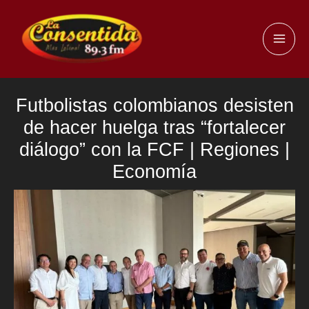
Ir
al
MAI
contenido
ME
Futbolistas colombianos desisten
de hacer huelga tras “fortalecer
diálogo” con la FCF | Regiones |
Economía