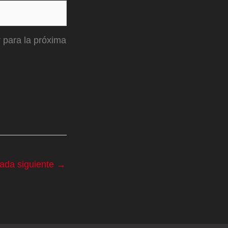
 para la próxima
rada siguiente
→