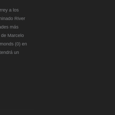
rrey a los
iminado River
dades más
po de Marcelo
amonds (0) en
 tendrá un