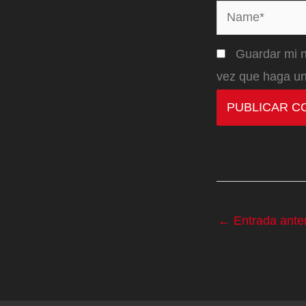
Name*
Guardar mi n
vez que haga un
←
Entrada anter