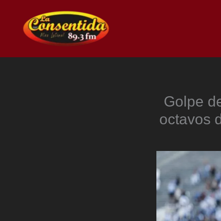
Ir
al
contenido
Golpe de
octavos d