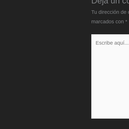
Deja un c
Tu dirección de 
marcados con
*
Escribe
aquí...