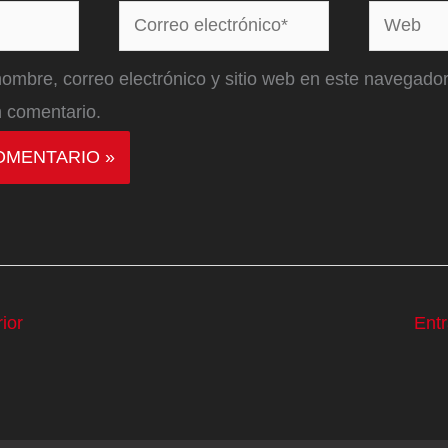
Correo
Web
electrónico*
ombre, correo electrónico y sitio web en este navegador
 comentario.
ior
Ent