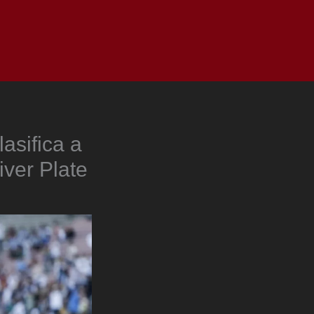
as
Top
Redes
Pauta
Privacy Policy
asifica a
iver Plate