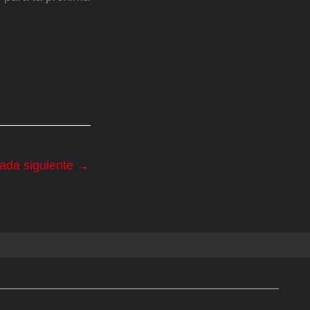
rada siguiente
→