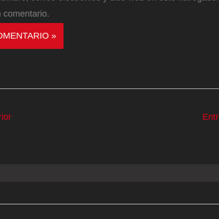
 comentario.
ior
Ent