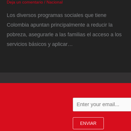
Deja un comentario
/
Nacional
Los diversos programas sociales que tiene
Colombia apuntan principalmente a reducir la
pobreza, asegurarle a las familias el acceso a los
servicios básicos y aplicar…
ENVIAR