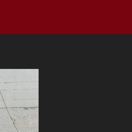
as
Top
Redes
Pauta
Privacy Policy