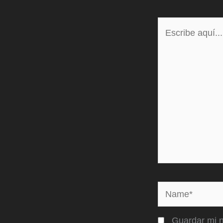
Escribe
aquí...
Name*
Guardar mi n