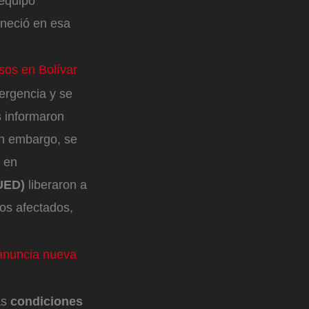
equipo
aneció en esa
sos en Bolívar
ergencia y se
s informaron
in embargo, se
 en
UED)
liberaron a
os afectados,
 anuncia nueva
as
condiciones