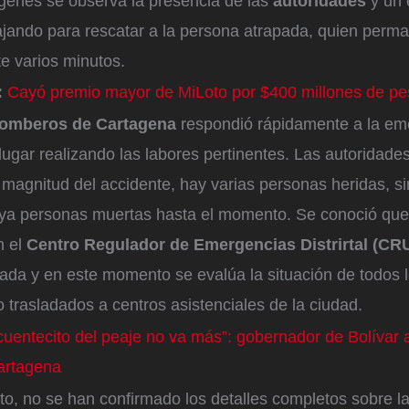
genes se observa la presencia de las
autoridades
y un 
bajando para rescatar a la persona atrapada, quien perm
e varios minutos.
:
Cayó premio mayor de MiLoto por $400 millones de pe
Bomberos de Cartagena
respondió rápidamente a la em
lugar realizando las labores pertinentes. Las autoridade
 magnitud del accidente, hay varias personas heridas, s
ya personas muertas hasta el momento. Se conoció que
n el
Centro Regulador de Emergencias Distrirtal (CR
ada y en este momento se evalúa la situación de todos l
 trasladados a centros asistenciales de la ciudad.
cuentecito del peaje no va más”: gobernador de Bolívar
artagena
o, no se han confirmado los detalles completos sobre l