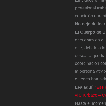
En videos e imá
profesional tra
condición durant
No deje de leer
El Cuerpo de 
encuentra en el 
que, debido a la
descarta que ha
coordinación co
la persona atrap
quienes han sido
Lea aquí:
”Ese 
vía Turbaco – C
Hasta el moment