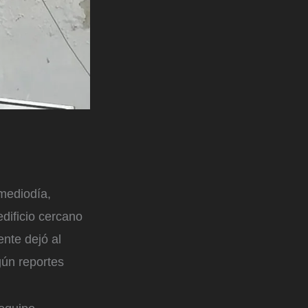
 mediodía,
dificio cercano
dente dejó al
gún reportes