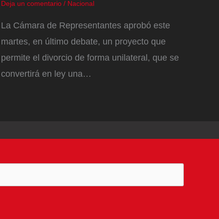
Deja un comentario
/
Nacional
La Cámara de Representantes aprobó este
martes, en último debate, un proyecto que
permite el divorcio de forma unilateral, que se
convertirá en ley una…