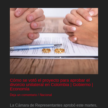
Cómo se votó el proyecto para aprobar el
divorcio unilateral en Colombia | Gobierno |
Economía
Deja un comentario
/
Nacional
La Cámara de Representantes aprobó este martes,