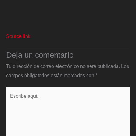
Source link
Deja un comentario
Tu dirección de correo electrónico no será publicada.
Los
campos obligatorios están marcados con
*
Escribe
aquí...