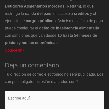
Deudores Alimentarios Morosos (Redam)
, lo que
restringe la
salida del país
, el acceso a
créditos
y el
ejercicio de
cargos públicos
. Asimismo, la falta de pago
puede configurar el
delito de inasistencia alimentaria
,
con sanciones que van desde
16 hasta 54 meses de
prisión
y
multas económicas
.
Source link
Deja un comentario
Tu dirección de correo electrónico no será publicada.
Los
campos obligatorios están marcados con
*
Escribe
aquí...