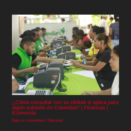
¿Cómo consultar con su cédula si aplica para
algún subsidio en Colombia? | Finanzas |
Economía
Deja un comentario
/
Nacional