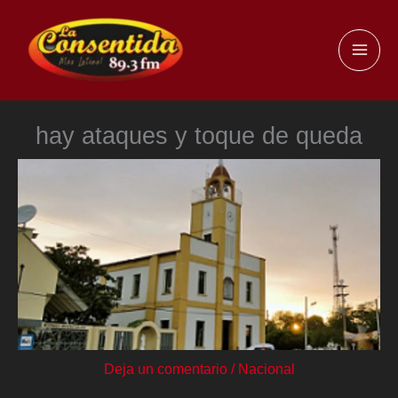
Ir
al
MAI
contenido
ME
hay ataques y toque de queda
Deja un comentario
/
Nacional