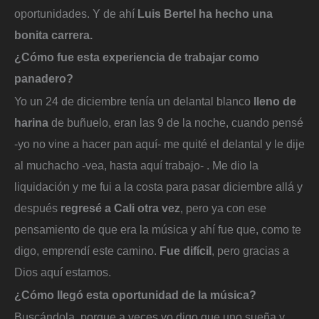
oportunidades. Y de ahí
Luis Bertel ha hecho una
bonita carrera.
¿Cómo fue esta experiencia de trabajar como
panadero?
Yo un 24 de diciembre tenía un delantal blanco
lleno de
harina
de buñuelo, eran las 9 de la noche, cuando pensé
-yo no vine a hacer pan aquí- me quité el delantal y le dije
al muchacho -vea, hasta aquí trabajo- . Me dio la
liquidación y me fui a la costa para pasar diciembre allá y
después
regresé a Cali otra vez
, pero ya con ese
pensamiento de que era la música y ahí fue que, como te
digo, emprendí este camino.
Fue difícil
, pero gracias a
Dios aquí estamos.
¿Cómo llegó esta oportunidad de la música?
Buscándola, porque a veces yo digo que uno sueña y