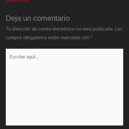
Source link
Deja un comentario
Tu dirección de correo electrónico no será publicada.
Los
campos obligatorios están marcados con
*
Escribe
aquí...