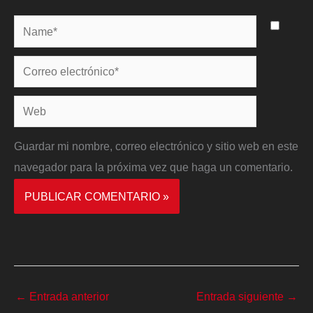
Name*
Correo
electrónico*
Web
Guardar mi nombre, correo electrónico y sitio web en este
navegador para la próxima vez que haga un comentario.
←
Entrada anterior
Entrada siguiente
→