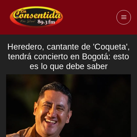
Ir
al
MAI
contenido
ME
Heredero, cantante de 'Coqueta',
tendrá concierto en Bogotá: esto
es lo que debe saber