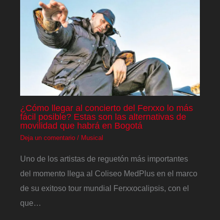
¿Cómo llegar al concierto del Ferxxo lo más
fácil posible? Estas son las alternativas de
movilidad que habrá en Bogotá
Deja un comentario
/
Musical
Uno de los artistas de reguetón más importantes
del momento llega al Coliseo MedPlus en el marco
de su exitoso tour mundial Ferxxocalipsis, con el
que…