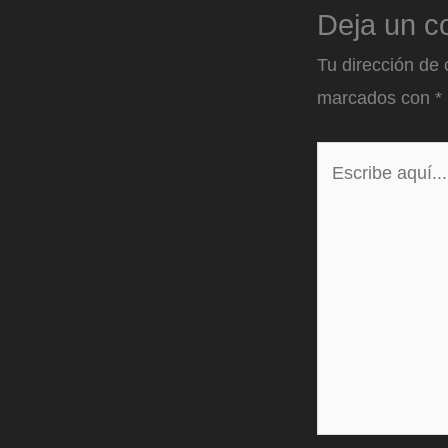
Deja un c
Tu dirección de 
marcados con
*
Escribe
aquí...