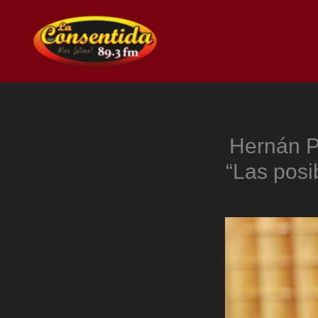
Ir
al
contenido
Hernán P
“Las posi