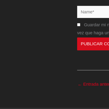
Name*
Guardar mi n
vez que haga un
←
Entrada anter