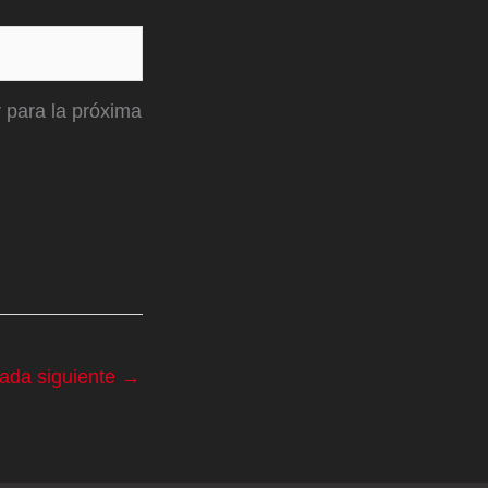
 para la próxima
rada siguiente
→