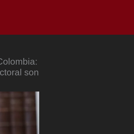
as
Top
Redes
Pauta
Privacy Policy
Colombia:
ctoral son