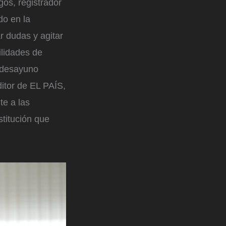
gos, registrador
do en la
r dudas y agitar
ilidades de
n desayuno
itor de EL PAÍS,
te a las
titución que