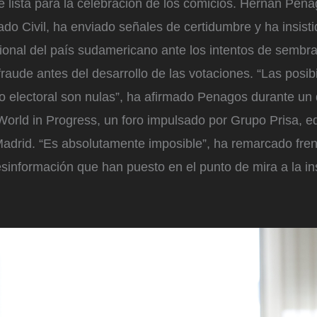
 lista para la celebración de los comicios. Hernán Pena
ado Civil, ha enviado señales de certidumbre y ha insisti
ucional del país sudamericano ante los intentos de sembra
fraude antes del desarrollo de las votaciones. “Las posib
so electoral son nulas”, ha afirmado Penagos durante u
orld in Progress, un foro impulsado por Grupo Prisa, ed
adrid. “Es absolutamente imposible”, ha remarcado fren
información que han puesto en el punto de mira a la ins