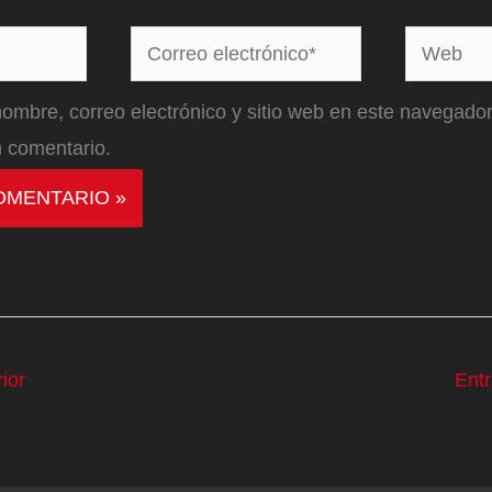
Correo
Web
electrónico*
ombre, correo electrónico y sitio web en este navegador
 comentario.
ior
Ent