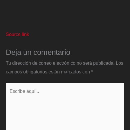
Source link
Deja un comentario
Tu dirección de correo electrónico no será publicada.
Los
campos obligatorios están marcados con
*
Escribe
aquí...