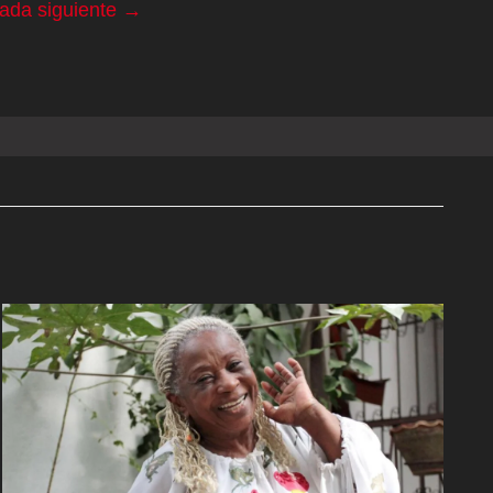
rada siguiente
→