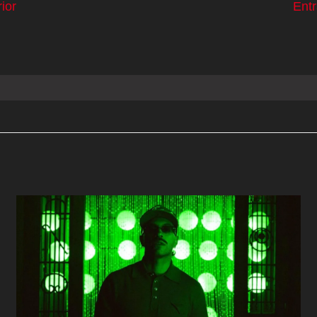
ior
Ent