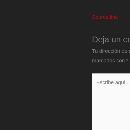
Source link
Deja un c
Tu dirección de 
marcados con
*
Escribe
aquí...