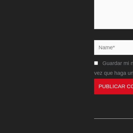
Name*
Guardar mi n
vez que haga un