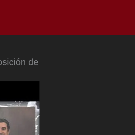
as
Top
Redes
Pauta
Privacy Policy
osición de