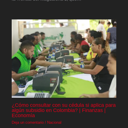
¿Cómo consultar con su cédula si aplica para
algún subsidio en Colombia? | Finanzas |
Economía
Deja un comentario
/
Nacional