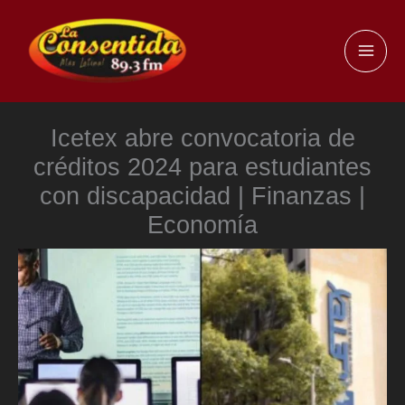
Ir
al
MAI
contenido
ME
Icetex abre convocatoria de
créditos 2024 para estudiantes
con discapacidad | Finanzas |
Economía