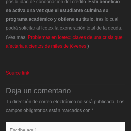
posibilidad de condonación del crédito.
Este beneficio
se activa una vez que el estudiante culmina su
programa académico y obtiene su título
, tras lo cual
podrá solicitar al Icetex la exoneración total de la deuda.
(Vea más:
Problemas en Icetex: claves de una crisis que
afectaría a cientos de miles de jóvenes
)
Source link
Deja un comentario
Tu dirección de correo electrónico no será publicada.
Los
campos obligatorios están marcados con
*
Escribe