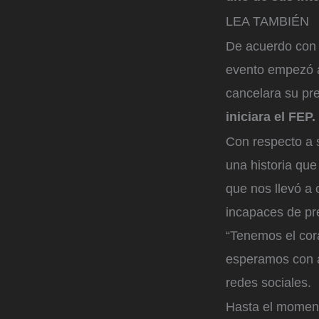
LEA TAMBIÉN
De acuerdo con 
evento empezó a 
cancelara su p
iniciara el FEP.
Con respecto a 
una historia qu
que nos llevó a
incapaces de pr
“Tenemos el cora
esperamos con a
redes sociales.
Hasta el moment