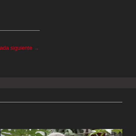
rada siguiente
→