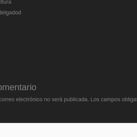
ltura
delgadod
omentario
correo electrónico no será publicada.
Los campos obligat