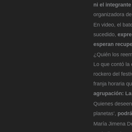
ni el integrant
organizadora de
En video, el bat
sucedido,
expre
esperan recupe
¿Quién los ree
Lo que contó la
rockero del fest
franja horaria q
agrupación: La
Quienes deseen 
planetas’,
podrá
María Jimena D