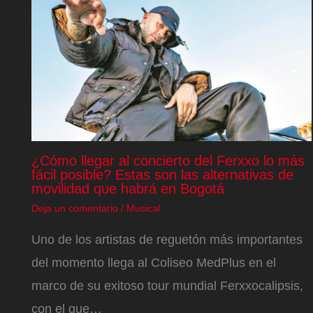
¿Cómo llegar al concierto del Ferxxo lo más
fácil posible? Estas son las alternativas de
movilidad que habrá en Bogotá
Deja un comentario
/
Musical
Uno de los artistas de reguetón más importantes
del momento llega al Coliseo MedPlus en el
marco de su exitoso tour mundial Ferxxocalipsis,
con el que…