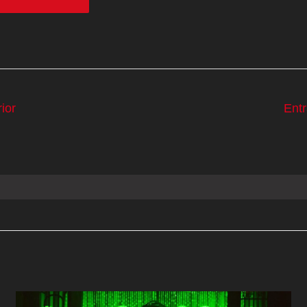
ior
Ent