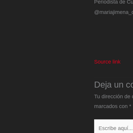
Periodista de Cu
@mariajimena_
Source link
Deja un c
Tu dirección de 
marcados con
*
Escribe