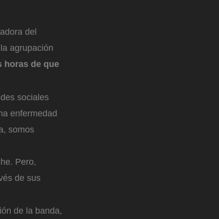
zadora del
 la agrupación
s horas de que
edes sociales
isma enfermedad
na, somos
che. Pero,
avés de sus
ón de la banda,