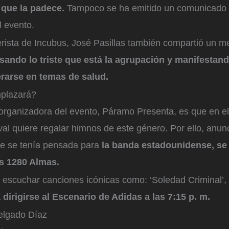
e que la padece.
Tampoco se ha emitido un comunicado p
l evento.
erista de Incubus, José Pasillas también compartió un m
sando lo triste que está la agrupación y manifestan
rarse en temas de salud.
mplazará?
 organizadora del evento, Páramo Presenta, es que en e
ival quiere regalar himnos de este género. Por ello, anun
ue se tenía pensada para
la banda estadounidense, se 
s 1280 Almas.
escuchar canciones icónicas como: ‘Soledad Criminal’, ‘
 dirigirse al Escenario de Adidas a las 7:15 p. m.
elgado Díaz