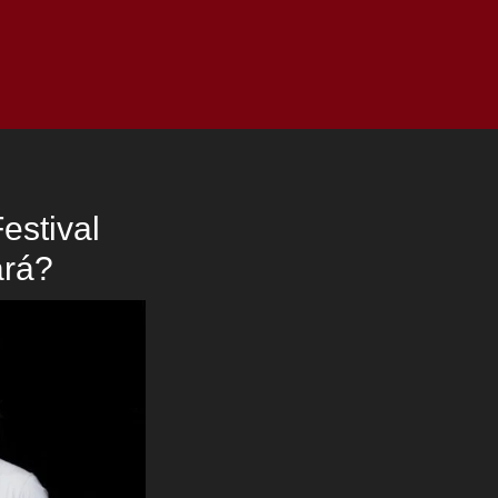
as
Top
Redes
Pauta
Privacy Policy
estival
ará?