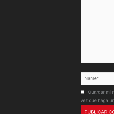
aquí...
Name*
Guardar mi n
vez que haga un