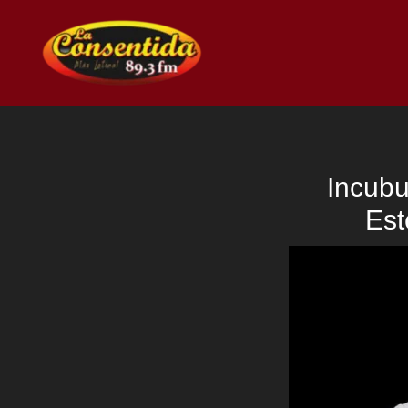
Ir
al
contenido
Incubu
Est