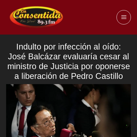
Ir
al
MAI
contenido
ME
Indulto por infección al oído:
José Balcázar evaluaría cesar al
ministro de Justicia por oponerse
a liberación de Pedro Castillo