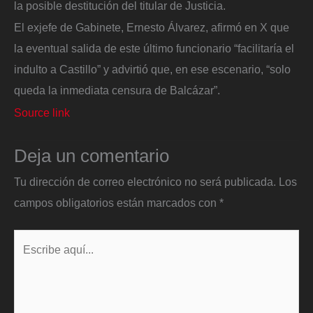
la posible destitución del titular de Justicia.
El exjefe de Gabinete, Ernesto Álvarez, afirmó en X que
la eventual salida de este último funcionario “facilitaría el
indulto a Castillo” y advirtió que, en ese escenario, “solo
queda la inmediata censura de Balcázar”.
Source link
Deja un comentario
Tu dirección de correo electrónico no será publicada.
Los
campos obligatorios están marcados con
*
Escribe
aquí...