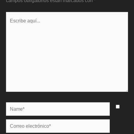
campos obligatorios están marcados con
*
Escribe
aquí...
Name*
Correo
electrónico*