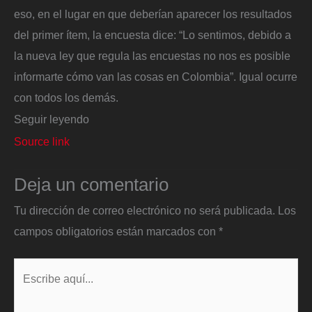
eso, en el lugar en que deberían aparecer los resultados
del primer ítem, la encuesta dice: “Lo sentimos, debido a
la nueva ley que regula las encuestas no nos es posible
informarte cómo van las cosas en Colombia”. Igual ocurre
con todos los demás.
Seguir leyendo
Source link
Deja un comentario
Tu dirección de correo electrónico no será publicada.
Los
campos obligatorios están marcados con
*
Escribe
aquí...