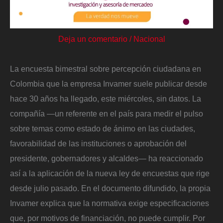
Deja un comentario
/
Nacional
La encuesta bimestral sobre percepción ciudadana en
Colombia que la empresa Invamer suele publicar desde
hace 30 años ha llegado, este miércoles, sin datos. La
compañía —un referente en el país para medir el pulso
sobre temas como estado de ánimo en las ciudades,
favorabilidad de las instituciones o aprobación del
presidente, gobernadores y alcaldes— ha reaccionado
así a la aplicación de la nueva ley de encuestas que rige
desde julio pasado. En el documento difundido, la propia
Invamer explica que la normativa exige especificaciones
que, por motivos de financiación, no puede cumplir. Por