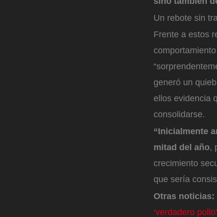
sino también de
Un rebote sin t
Frente a estos 
comportamiento d
“sorprendenteme
generó un quiebr
ellos evidencia 
consolidarse.
“Inicialmente 
mitad del año
,
crecimiento sec
que sería consis
Otras noticias:
‘verdadero pollo