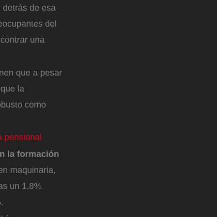
 detrás de esa
reocupantes del
ncontrar una
enen que a pesar
 que la
robusto como
a pensional
n la formación
a en maquinaria,
nas un 1,8%
.