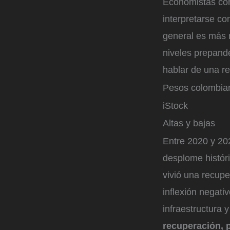
Economistas con
interpretarse c
general es más m
niveles prepand
hablar de una re
Pesos colombia
iStock
Altas y bajas
Entre 2020 y 202
desplome histór
vivió una recupe
inflexión negati
infraestructura 
recuperación, p