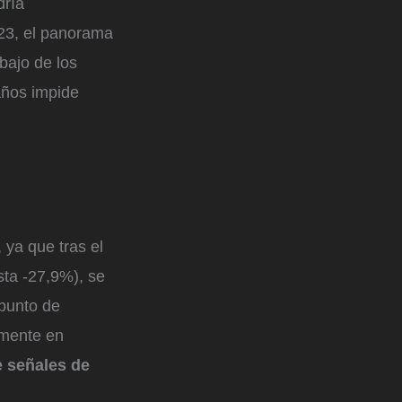
dría
023, el panorama
bajo de los
años impide
 ya que tras el
ta -27,9%), se
 punto de
lmente en
e señales de