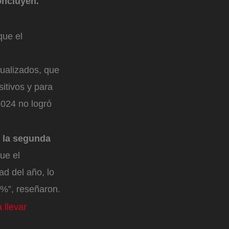
oncluyen.
que el
ualizados, que
itivos y para
2024 no logró
n la segunda
ue el
d del año, lo
 %”, reseñaron.
 llevar