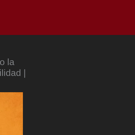
as
Top
Redes
Pauta
Privacy Policy
o la
lidad |