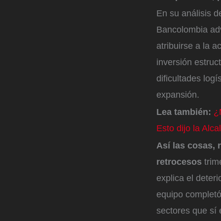
En su análisis d
Bancolombia advi
atribuirse a la 
inversión estruc
dificultades log
expansión.
Lea también:
¿
Esto dijo la Alca
Así las cosas, 
retrocesos
trim
explica el deteri
equipo completó
sectores que sí