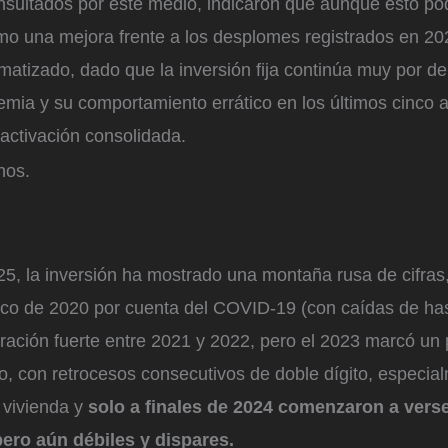
sultados por este medio, indicaron que aunque esto po
omo una mejora frente a los desplomes registrados en 2
atizado, dado que la inversión fija continúa muy por de
emia y su comportamiento errático en los últimos cinco 
activación consolidada.
nos.
5, la inversión ha mostrado una montaña rusa de cifras,
ico de 2020 por cuenta del COVID-19 (con caídas de has
ración fuerte entre 2021 y 2022, pero el 2023 marcó un
vo, con retrocesos consecutivos de doble dígito, especia
y vivienda y
solo a finales de 2024 comenzaron a vers
ero aún débiles y dispares.