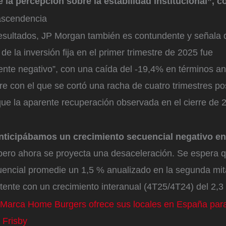
 la percepción sobre la estabilidad institucional”, c
rascendencia
resultados, JP Morgan también es contundente y señala 
e la inversión fija en el primer trimestre de 2025 fue
nte negativo”, con una caída del -19,4% en términos an
e con el que se cortó una racha de cuatro trimestres pos
que la aparente recuperación observada en el cierre de 
anticipábamos un crecimiento secuencial negativo e
 pero ahora se proyecta una desaceleración. Se espera q
uencial promedie un 1,5 % anualizado en la segunda mita
tente con un crecimiento interanual (4T25/4T24) del 2,3
Marca Home Burgers ofrece sus locales en España para
’ Frisby