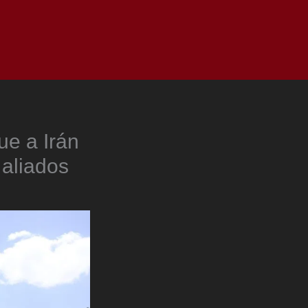
as
Top
Redes
Pauta
Privacy Policy
e a Irán
 aliados