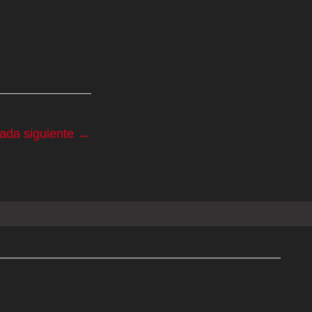
rada siguiente
→