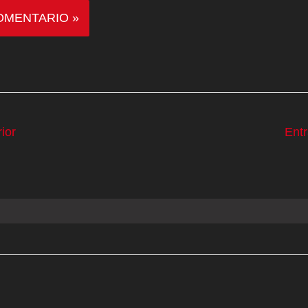
ior
Ent