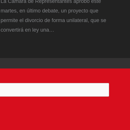
La Cámara de Representantes aprobó este
martes, en último debate, un proyecto que
permite el divorcio de forma unilateral, que se
convertirá en ley una…