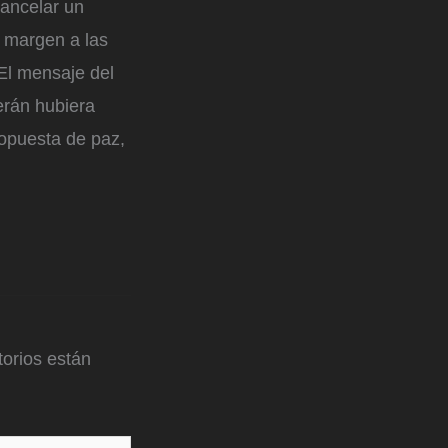
cancelar un
r margen a las
El mensaje del
erán hubiera
opuesta de paz,
orios están