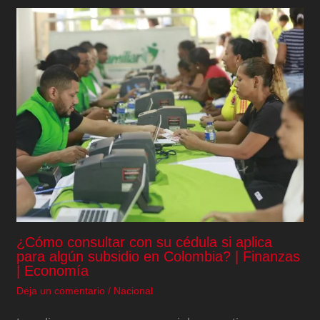
¿Cómo consultar con su cédula si aplica
para algún subsidio en Colombia? | Finanzas
| Economía
Deja un comentario
/
Nacional