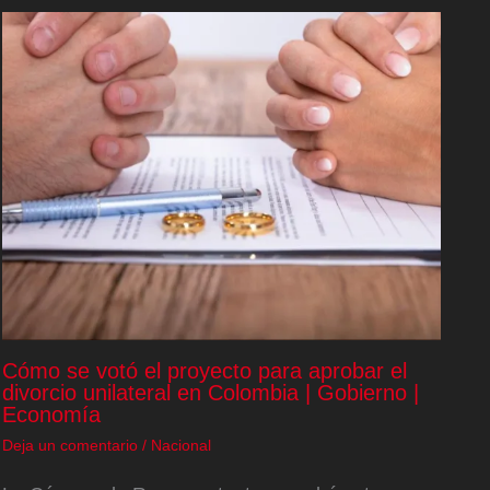
Cómo se votó el proyecto para aprobar el
divorcio unilateral en Colombia | Gobierno |
Economía
Deja un comentario
/
Nacional