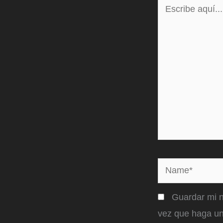
Escribe
aquí...
Name*
Guardar mi n
vez que haga un