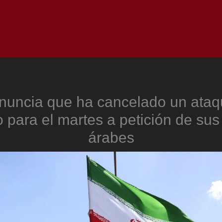
Inicio
Notici
nuncia que ha cancelado un ataqu
o para el martes a petición de sus
árabes