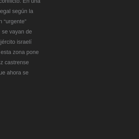
onflicto. En una
legal según la
en “urgente”
e se vayan de
rcito israelí
n esta zona pone
oz castrense
que ahora se