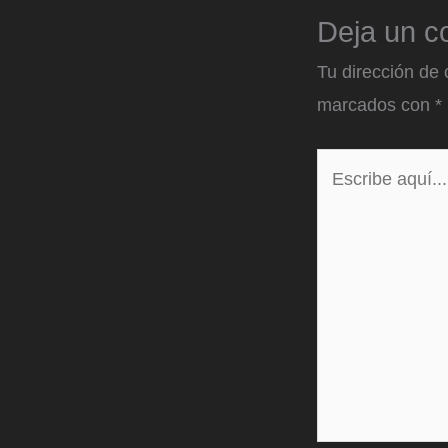
Deja un c
Tu dirección de 
marcados con
*
Escribe
aquí...