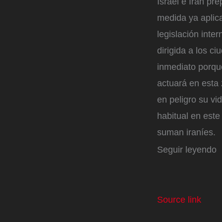
Israel e Irán p
medida ya aplica
legislación inte
dirigida a los c
inmediato porque
actuará en esta 
en peligro su v
habitual en este
suman iraníes.
Seguir leyendo
Source link