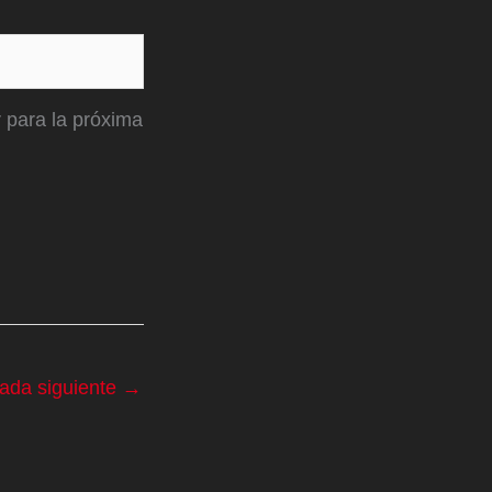
 para la próxima
rada siguiente
→