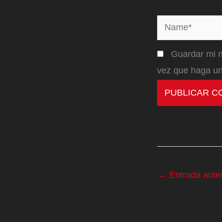
Name*
Guardar mi n
vez que haga un
←
Entrada anter