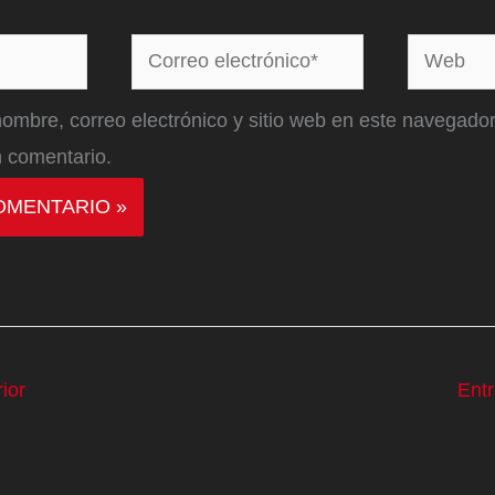
Correo
Web
electrónico*
ombre, correo electrónico y sitio web en este navegador
 comentario.
ior
Ent