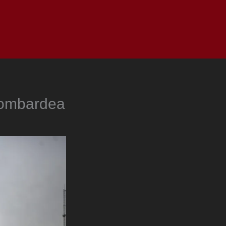
as
Top
Redes
Pauta
Privacy Policy
 bombardea