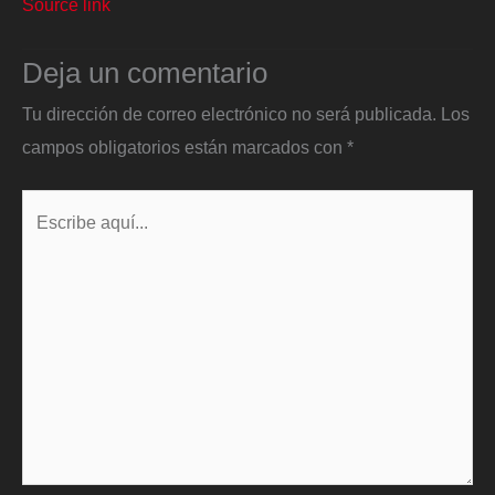
Source link
Deja un comentario
Tu dirección de correo electrónico no será publicada.
Los
campos obligatorios están marcados con
*
Escribe
aquí...