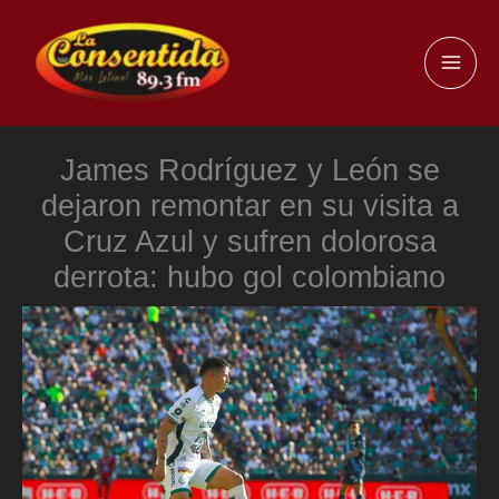
Ir
al
MAI
contenido
ME
James Rodríguez y León se
dejaron remontar en su visita a
Cruz Azul y sufren dolorosa
derrota: hubo gol colombiano