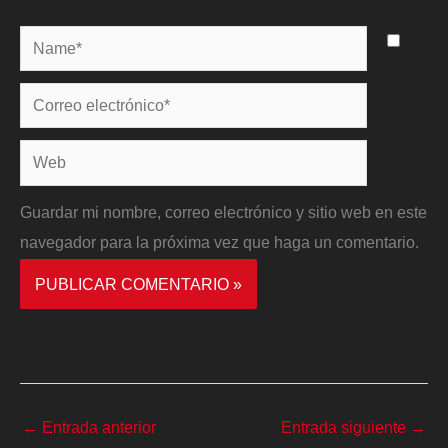
Name*
Correo
electrónico*
Web
Guardar mi nombre, correo electrónico y sitio web en este
navegador para la próxima vez que haga un comentario.
←
Entrada anterior
Entrada siguiente
→