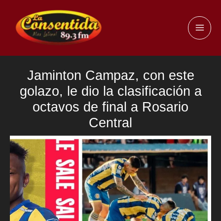
Ir
al
MAI
contenido
ME
Jaminton Campaz, con este
golazo, le dio la clasificación a
octavos de final a Rosario
Central