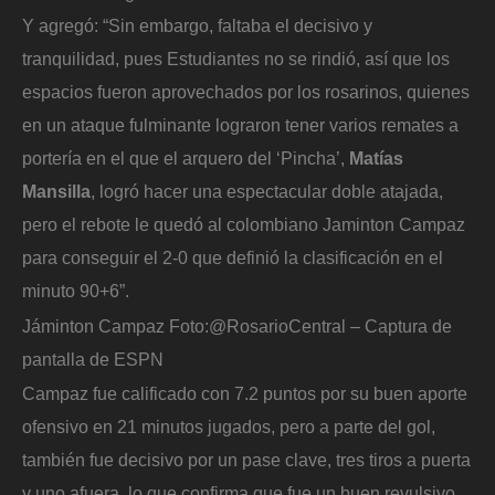
Y agregó: “Sin embargo, faltaba el decisivo y
tranquilidad, pues Estudiantes no se rindió, así que los
espacios fueron aprovechados por los rosarinos, quienes
en un ataque fulminante lograron tener varios remates a
portería en el que el arquero del ‘Pincha’,
Matías
Mansilla
, logró hacer una espectacular doble atajada,
pero el rebote le quedó al colombiano Jaminton Campaz
para conseguir el 2-0 que definió la clasificación en el
minuto 90+6”.
Jáminton Campaz
Foto:
@RosarioCentral – Captura de
pantalla de ESPN
Campaz fue calificado con 7.2 puntos por su buen aporte
ofensivo en 21 minutos jugados, pero a parte del gol,
también fue decisivo por un pase clave, tres tiros a puerta
y uno afuera, lo que confirma que fue un buen revulsivo