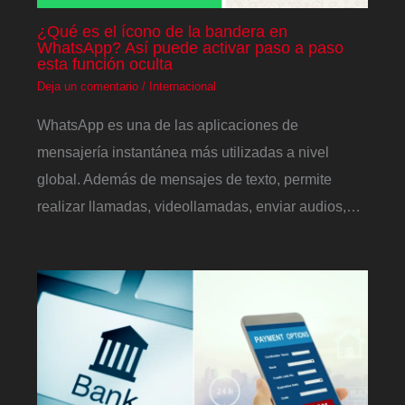
¿Qué es el ícono de la bandera en
WhatsApp? Así puede activar paso a paso
esta función oculta
Deja un comentario
/
Internacional
WhatsApp es una de las aplicaciones de
mensajería instantánea más utilizadas a nivel
global. Además de mensajes de texto, permite
realizar llamadas, videollamadas, enviar audios,…