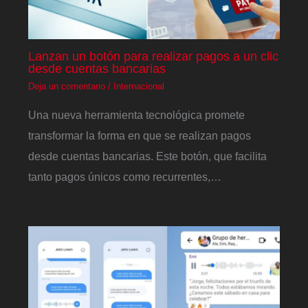
Lanzan un botón para realizar pagos a un clic
desde cuentas bancarias
Deja un comentario
/
Internacional
Una nueva herramienta tecnológica promete
transformar la forma en que se realizan pagos
desde cuentas bancarias. Este botón, que facilita
tanto pagos únicos como recurrentes,…