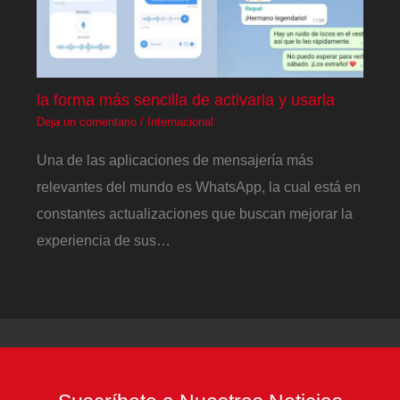
la forma más sencilla de activarla y usarla
Deja un comentario
/
Internacional
Una de las aplicaciones de mensajería más
relevantes del mundo es WhatsApp, la cual está en
constantes actualizaciones que buscan mejorar la
experiencia de sus…