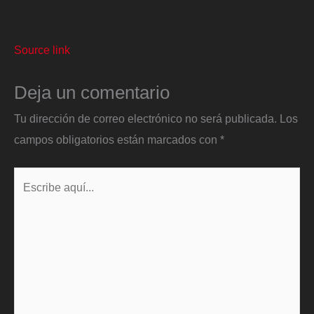
Source link
Deja un comentario
Tu dirección de correo electrónico no será publicada.
Los
campos obligatorios están marcados con
*
Escribe
aquí...