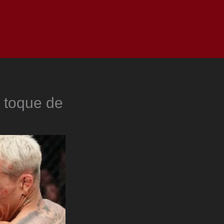
as
Top
Redes
Pauta
Privacy Policy
l toque de