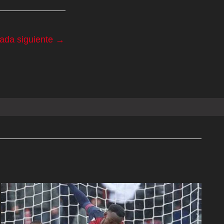
rada siguiente
→