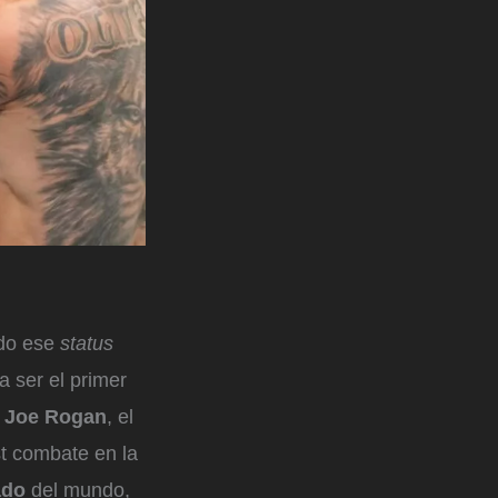
ado ese
status
a ser el primer
s
Joe Rogan
, el
t combate en la
ado
del mundo,