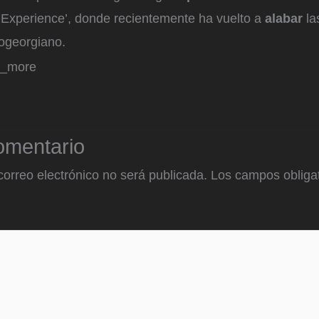
Experience’, donde recientemente ha vuelto a
alabar
la
ogeorgiano.
d_more
omentario
correo electrónico no será publicada.
Los campos obligat