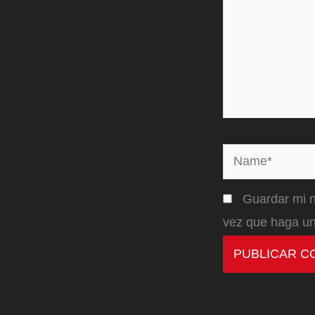
Name*
Guardar mi n
vez que haga un