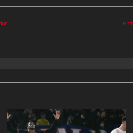
ior
Ent