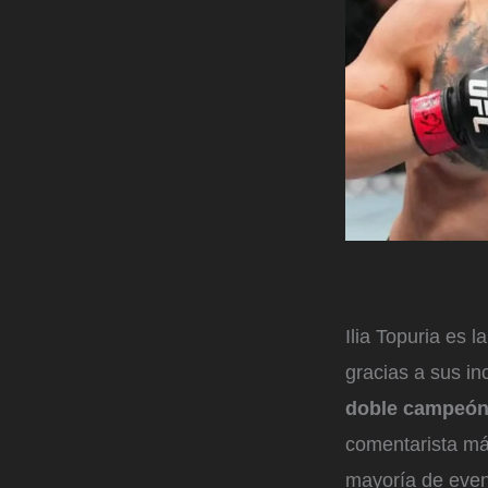
Ilia Topuria es l
gracias a sus in
doble campeón
comentarista má
mayoría de even