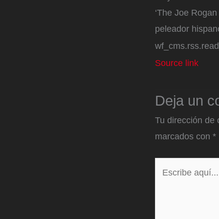
‘The Joe Rogan 
peleador hispan
wf_cms.rss.rea
Source link
Deja un c
Tu dirección de 
marcados con
*
Escribe
aquí...