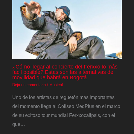
¿Cómo llegar al concierto del Ferxxo lo más
fácil posible? Estas son las alternativas de
movilidad que habrá en Bogotá
Deja un comentario
/
Musical
Uno de los artistas de reguetón más importantes
del momento llega al Coliseo MedPlus en el marco
de su exitoso tour mundial Ferxxocalipsis, con el
que…