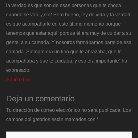
la verdad es que son de esas personas que te choca
cuando se van, ¿no? Pero bueno, ley de vida y la verdad
es que acompañarle en este último momento porque
tenemos que estar aquí, porque él era muy de cuidar a su
gente, a su camada. Y nosotros formábamos parte de esa
camada. Siempre era un tipo que te abrazaba, que te
acompañaba y que te cuidaba, y eso era importante” ha
expresado.
Source link
Deja un comentario
Tu dirección de correo electrónico no será publicada.
Los
campos obligatorios están marcados con
*
Escribe