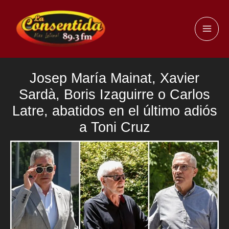
Ir
al
MAI
contenido
ME
Josep María Mainat, Xavier
Sardà, Boris Izaguirre o Carlos
Latre, abatidos en el último adiós
a Toni Cruz