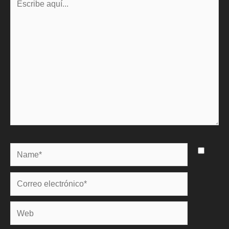
aquí...
Name*
Correo
electrónico*
Web