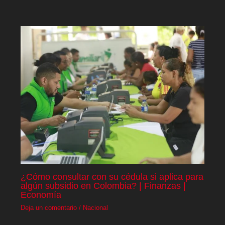
¿Cómo consultar con su cédula si aplica para
algún subsidio en Colombia? | Finanzas |
Economía
Deja un comentario
/
Nacional