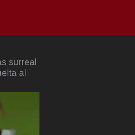
as
Top
Redes
Pauta
Privacy Policy
ás surreal
elta al