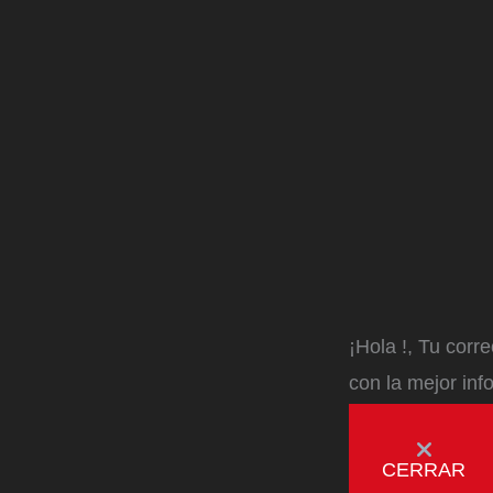
¡Hola
!, Tu corr
con la mejor inf
CERRAR