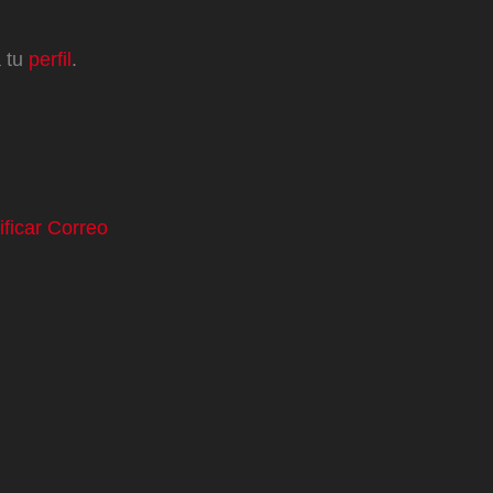
a tu
perfil
.
ificar Correo