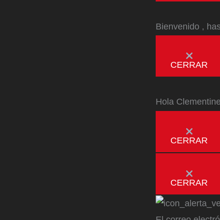
Bienvenido
, ha
CERRAR
Hola
Clementin
CERRAR
CERRAR
El correo electr