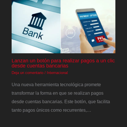
Lanzan un botón para realizar pagos a un clic
desde cuentas bancarias
Deja un comentario
/
Internacional
Una nueva herramienta tecnológica promete
transformar la forma en que se realizan pagos
desde cuentas bancarias. Este botón, que facilita
tanto pagos únicos como recurrentes,…