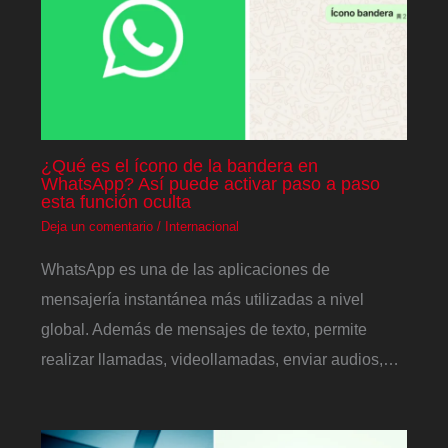
¿Qué es el ícono de la bandera en
WhatsApp? Así puede activar paso a paso
esta función oculta
Deja un comentario
/
Internacional
WhatsApp es una de las aplicaciones de
mensajería instantánea más utilizadas a nivel
global. Además de mensajes de texto, permite
realizar llamadas, videollamadas, enviar audios,…