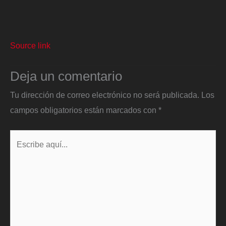
Source link
Deja un comentario
Tu dirección de correo electrónico no será publicada.
Los
campos obligatorios están marcados con
*
Escribe
aquí...