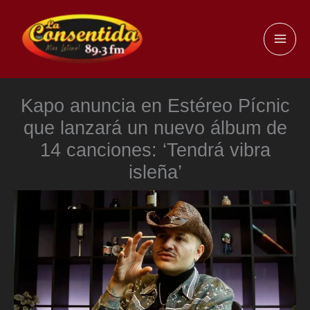
Ir
al
MAI
contenido
ME
Kapo anuncia en Estéreo Pícnic
que lanzará un nuevo álbum de
14 canciones: ‘Tendrá vibra
isleña’