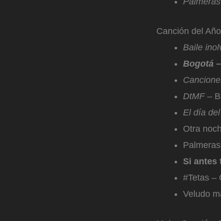
Palmeras 
Canción del Año
Baile inol
Bogotá
–
Cancione
DtMF
– B
El día de
Otra noch
Palmeras 
Si antes
#Tetas –
Veludo ma