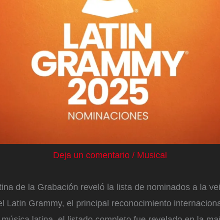
Deja un comentario
/
Musical
na de la Grabación reveló la lista de nominados a la ve
l Latin Grammy, el principal reconocimiento internaciona
 música latina, el listado completo fue revelado en la m