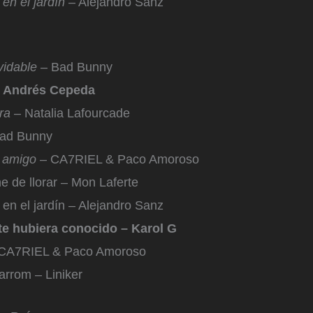
en el jardín
– Alejandro Sanz
vidable
– Bad Bunny
 Andrés Cepeda
ra
– Natalia Lafourcade
ad Bunny
l amigo
– CA7RIEL & Paco Amoroso
e de llorar – Mon Laferte
en el jardín – Alejandro Sanz
 te hubiera conocido – Karol G
 CA7RIEL & Paco Amoroso
rrom – Liniker