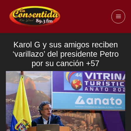
Ir
al
MAI
contenido
ME
Karol G y sus amigos reciben
‘varillazo’ del presidente Petro
por su canción +57