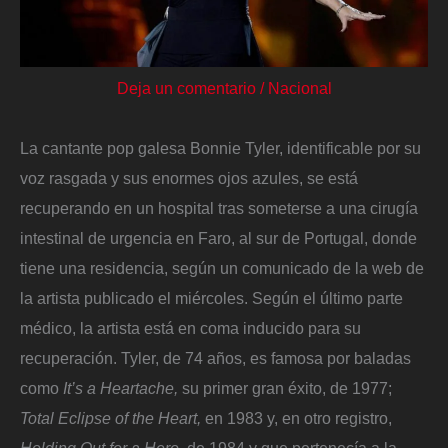
Deja un comentario
/
Nacional
La cantante pop galesa Bonnie Tyler, identificable por su
voz rasgada y sus enormes ojos azules, se está
recuperando en un hospital tras someterse a una cirugía
intestinal de urgencia en Faro, al sur de Portugal, donde
tiene una residencia, según un comunicado de la web de
la artista publicado el miércoles. Según el último parte
médico, la artista está en coma inducido para su
recuperación. Tyler, de 74 años, es famosa por baladas
como
It’s a Heartache,
su primer gran éxito, de 1977;
Total Eclipse of the Heart,
en 1983
y, en otro registro,
Holding Out for a Hero,
de 1984 y que pertenecía a la