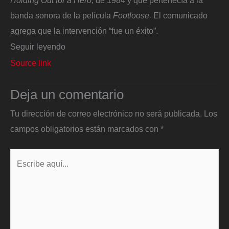
banda sonora de la película
Footloose
.
El comunicado
agrega que la intervención
“fue un éxito”.
Seguir leyendo
Source link
Deja un comentario
Tu dirección de correo electrónico no será publicada.
Los
campos obligatorios están marcados con
*
Escribe
aquí...