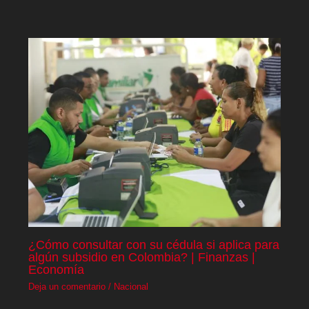
¿Cómo consultar con su cédula si aplica para
algún subsidio en Colombia? | Finanzas |
Economía
Deja un comentario
/
Nacional