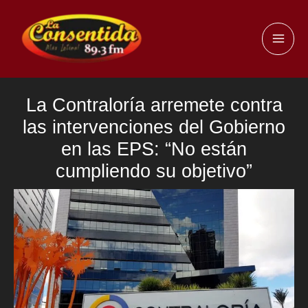
Ir
al
MAI
contenido
ME
La Contraloría arremete contra
las intervenciones del Gobierno
en las EPS: “No están
cumpliendo su objetivo”