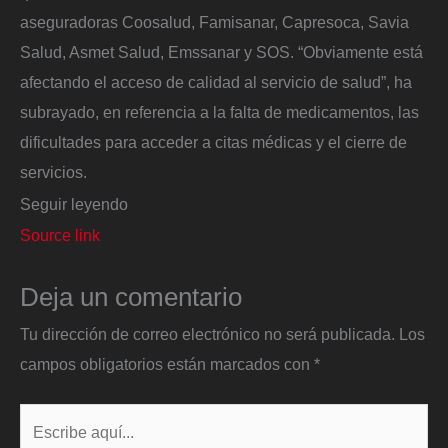
aseguradoras Coosalud, Famisanar, Capresoca, Savia
Salud, Asmet Salud, Emssanar y SOS. “Obviamente está
afectando el acceso de calidad al servicio de salud”, ha
subrayado, en referencia a la falta de medicamentos, las
dificultades para acceder a citas médicas y el cierre de
servicios.
Seguir leyendo
Source link
Deja un comentario
Tu dirección de correo electrónico no será publicada.
Los
campos obligatorios están marcados con
*
Escribe
aquí...