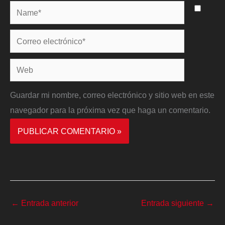
Name*
Correo
electrónico*
Web
Guardar mi nombre, correo electrónico y sitio web en este
navegador para la próxima vez que haga un comentario.
←
Entrada anterior
Entrada siguiente
→