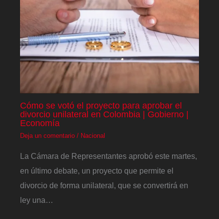
Cómo se votó el proyecto para aprobar el
divorcio unilateral en Colombia | Gobierno |
Economía
Deja un comentario
/
Nacional
La Cámara de Representantes aprobó este martes,
en último debate, un proyecto que permite el
divorcio de forma unilateral, que se convertirá en
ley una…